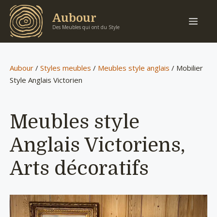
Aller
Aubour
Men
au
Des Meubles qui ont du Style
contenu
Aubour
/
Styles meubles
/
Meubles style anglais
/
Mobilier
Style Anglais Victorien
Meubles style
Anglais Victoriens,
Arts décoratifs