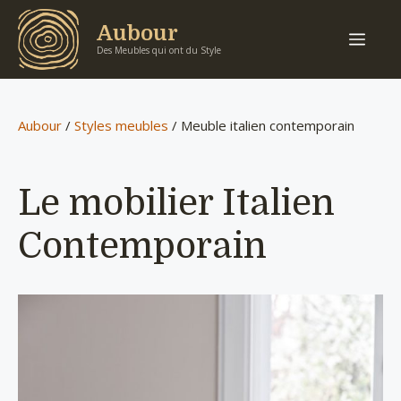
Aller
Aubour
Men
au
Des Meubles qui ont du Style
contenu
Aubour
/
Styles meubles
/
Meuble italien contemporain
Le mobilier Italien
Contemporain