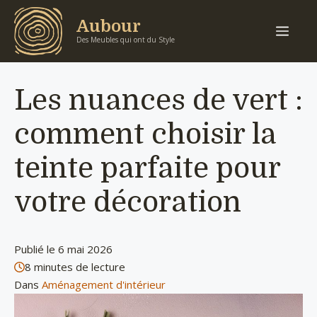
Aller
Aubour
Men
au
Des Meubles qui ont du Style
contenu
Les nuances de vert :
comment choisir la
teinte parfaite pour
votre décoration
Publié le
6 mai 2026
8 minutes de lecture
Dans
Aménagement d'intérieur