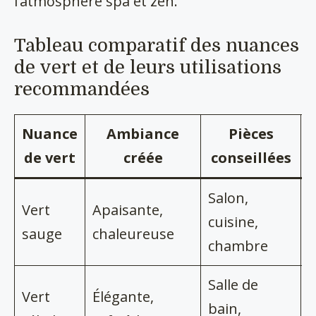
l’atmosphère spa et zen.
Tableau comparatif des nuances
de vert et de leurs utilisations
recommandées
Nuance
Ambiance
Pièces
A
de vert
créée
conseillées
Salon,
B
Vert
Apaisante,
cuisine,
t
sauge
chaleureuse
chambre
n
Salle de
B
Vert
Élégante,
bain,
c