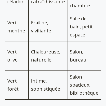
céladon
rafraîchissante
chambre
g
Salle de
Vert
Fraîche,
B
bain, petit
menthe
vivifiante
b
espace
M
Vert
Chaleureuse,
Salon,
b
olive
naturelle
bureau
n
Salon
B
Vert
Intime,
spacieux,
t
forêt
sophistiquée
bibliothèque
n